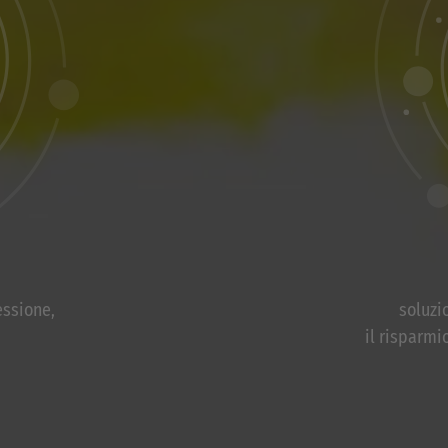
essione,
soluzi
il risparmi