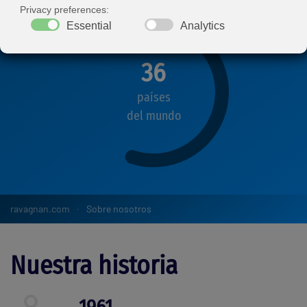
36
países
del mundo
ravagnan.com
Sobre nosotros
Nuestra historia