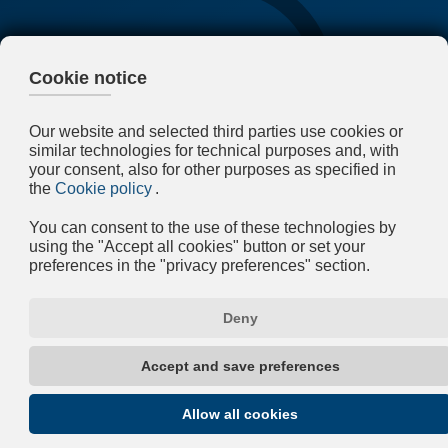
60
años
de historia
250
empleados