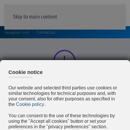
Skip to main content
ravagnan.com
Contactos
Oficina Central
ravagnan@ravagnan.com