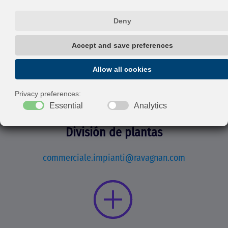
Division de Calderería
commerciale.caldareria@ravagnan.com
División de plantas
commerciale.impianti@ravagnan.com